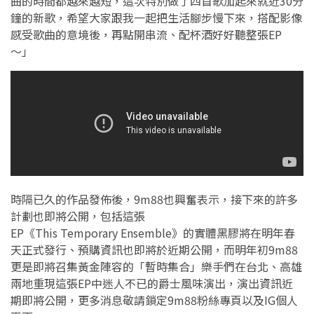
曲的時間都越來越短，這次特別做了四首歌加起來就近30分
鐘的新歌，希望大家跟我一起把生活腳步慢下來，搭配影像
感受歌曲的意境後，再點開串流、配杯酒好好聽整張EP
～」
時隔已久的作品發佈後，9m88也興奮表示，接下來的許多
計劃也即將公開，包括這張
EP《This Temporary Ensemble》的實體黑膠將在明年春
天正式發行、預購資訊也即將於近期公開，而明年初9m88
更是即將召集黃金陣容的「暫時集合」樂手們在台北、高雄
兩地重現這張EP中迷人不已的爵士風味演出，演出資訊近
期即將公開，更多消息敬請鎖定9m88粉絲專頁以及IG個人