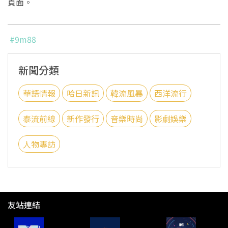
頁面。
#9m88
新聞分類
華語情報
哈日新訊
韓流風暴
西洋流行
泰流前線
新作發行
音樂時尚
影劇娛樂
人物專訪
友站連結