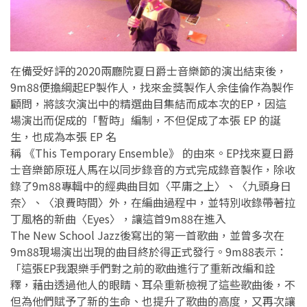
在備受好評的2020兩廳院夏日爵士音樂節的演出結束後，
9m88便擔綱起EP製作人，找來金獎製作人余佳倫作為製作
顧問，將該次演出中的精選曲目集結而成本次的EP，因這
場演出而促成的「暫時」編制，不但促成了本張 EP 的誕
生，也成為本張 EP 名
稱 《This Temporary Ensemble》 的由來。EP找來夏日爵
士音樂節原班人馬在以同步錄音的方式完成錄音製作，除收
錄了9m88專輯中的經典曲目如〈平庸之上〉、〈九頭身日
奈〉、〈浪費時間〉外，在編曲過程中，並特別收錄帶著拉
丁風格的新曲〈Eyes〉，讓這首9m88在進入
The New School Jazz後寫出的第一首歌曲，並曾多次在
9m88現場演出出現的曲目終於得正式發行。9m88表示：
「這張EP我跟樂手們對之前的歌曲進行了重新改編和詮
釋，藉由透過他人的眼睛、耳朵重新檢視了這些歌曲後，不
但為他們賦予了新的生命、也提升了歌曲的高度，又再次讓