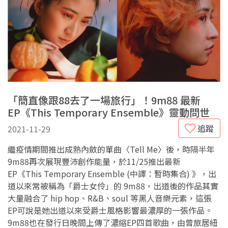
「簡直像跟88去了一場旅行」！9m88 最新
EP《This Temporary Ensemble》靈動問世
追蹤
2021-11-29
繼疫情期間推出成熟內斂的單曲〈Tell Me〉後，時隔半年
9m88再次展現豐沛創作能量，於11/25推出最新
EP《This Temporary Ensemble (中譯：暫時集合) 》，出
道以來常被稱為「爵士女伶」的 9m88，出道後的作品其實
大量融合了 hip hop、R&B、soul 等黑人音樂元素，這張
EP可說是她出道以來受爵士風格影響最濃厚的一張作品。
9m88也在發行日晚間上傳了濃縮EP四首歌曲，由曾旅居紐