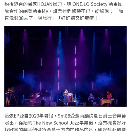
約後返台的畫家HOJAN操刀、與 ONE.1O Society 動畫團
隊合作的絕美動畫MV，讓樂迷們驚艷不已，紛紛說：「簡
直像跟88去了一場旅行」「好好聽又好療癒！」
這張EP源自2020年暑假，9m88受邀兩廳院夏日爵士音樂節
演出，從紐約The New School Jazz畢業後，沒有機會好好
找欣賞的樂手們做符合爵士方向的作品的她，剛好趁此機會