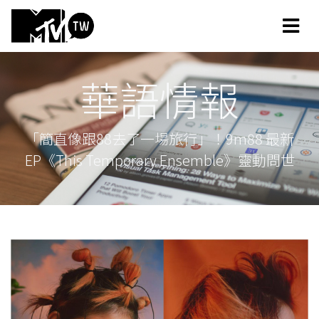
華語情報
「簡直像跟88去了一場旅行」！9m88 最新
EP《This Temporary Ensemble》靈動問世