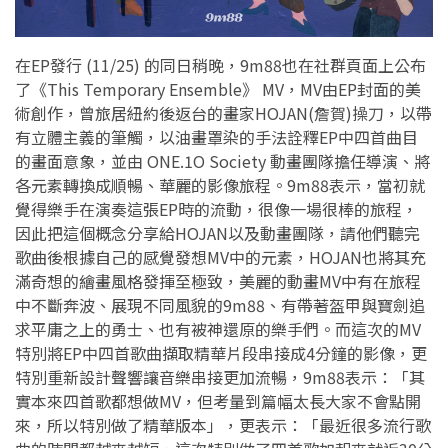
在EP發行 (11/25) 的同日稍晚，9m88也在社群頁面上公布
了《This Temporary Ensemble》 MV，MV由EP封面的美
術創作，曾旅居紐約後返台的畫家HOJAN(詹賀)操刀，以帶
有立體主義的筆觸，以油畫罩染的手法詮釋EP中四首曲目
的畫面意象，並由 ONE.1O Society 動畫團隊擔任導演、將
各元素轉換成順暢、華麗的影像旅程。9m88表示，當初就
覺得樂手在演奏這張EP時的流動，很像一場很棒的旅程，
因此把這個概念分享給HOJAN以及動畫團隊，請他們聽完
歌曲後根據自己的感覺發想MV中的元素，HOJAN也將其充
滿奇想的繪畫風格發揮至極致，美麗的動畫MV中有在旅程
中不斷奔波、展現不同風貌的9m88、有帶著盔甲與寶劍追
求平庸之上的勇士、也有被神還原的樂手們。而這次的MV
特別將EP中四首歌曲擷取精華片段串接成4分鐘的影像，更
特別重新設計聲響讓音樂串接更加流暢，9m88表示：「其
實本來四首歌都想做MV，但考量到篇幅太長大家不會點開
來，所以特別做了精華版本」，更表示：「最近很多流行歌