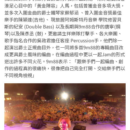
湊足心目中的「黃金陣容」人馬，包括曾獲金音多項大獎，
並多次入圍金曲的爵士鐵琴家蘇郁涵 、曾入圍金音獎最佳
樂手的陳穎達(吉他)、 現旅居阿姆斯特丹音樂 學院修習貝
斯的紀安 (Double Bass) 以及長期與9m88合作的唐寧(鋼
琴)以及陳彥丞 (鼓)，更邀請生祥樂隊打擊手、各大樂團、
歌手指名合作的吳政君擔任客座 Percussion手，他們除一
起演出爵士正規曲目外，也一同將多首9m88的專輯曲目改
成更具爵士風味的編曲，在編曲過程中更以一起Jam的形式
迸出許多不同火花。9m88表示：「跟樂手們一起編曲、創
作的過程真的很痛快，很像把自己完全打開、交給樂手們以
不同視角檢視」