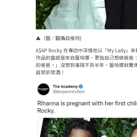
▲（圖／翻攝自推特)
A$AP Rocky 在專訪中深情地以「My L
作品的靈感是來自蕾哈娜，更指自己想做爸爸
的爸爸。」沒想到事隔不到半年，蕾哈娜就驚
員禁菸禁酒！