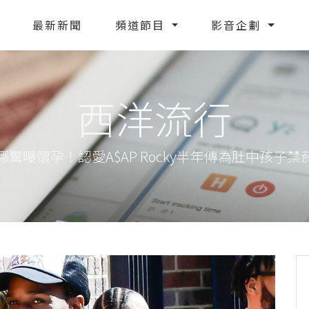
最新新聞
頻道節目
影音企劃
西洋流行
娜驚曝懷孕！認愛A$AP Rocky半年傳為肚中孩子禁