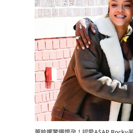
蕾哈娜驚曝懷孕！認愛A$AP Rock