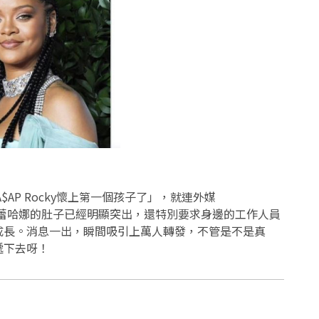
A$AP Rocky懷上第一個孩子了」，就連外媒
出，蕾哈娜的肚子已經明顯突出，還特別要求身邊的工作人員
成長。消息一出，瞬間吸引上萬人轉發，不管是不是真
遞下去呀！