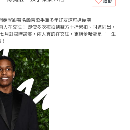
追蹤
1月開始就跟著名饒舌歌手兼多年好友速可達硬漢
證實兩人在交往！ 即使多次被拍到雙方十指緊扣、同進同出，
ky在七月對媒體證實，兩人真的在交往，更稱蕾哈娜是「一生
啦！