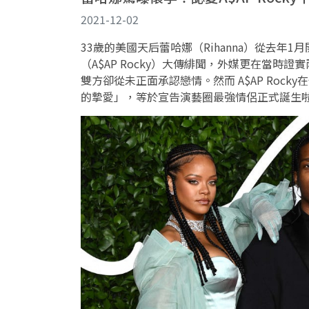
2021-12-02
33歲的美國天后蕾哈娜（Rihanna）從去年
（A$AP Rocky）大傳緋聞，外媒更在當時
雙方卻從未正面承認戀情。然而 A$AP Roc
的摯愛」，等於宣告演藝圈最強情侶正式誕生