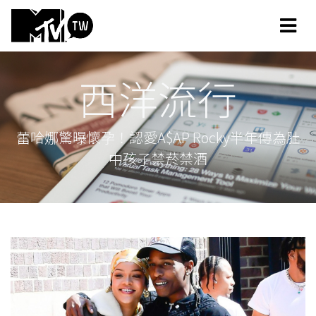
西洋流行
蕾哈娜驚曝懷孕！認愛A$AP Rocky半年傳為肚
中孩子禁菸禁酒