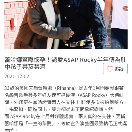
蕾哈娜驚曝懷孕！認愛A$AP Rocky半年傳為肚
中孩子禁菸禁酒
追蹤
2021-12-02
33歲的美國天后蕾哈娜（Rihanna）從去年1月開始就跟著
名饒舌歌手兼多年好友速可達硬漢（A$AP Rocky）大傳緋
聞，外媒更在當時證實兩人在交往！ 即使多次被拍到雙方
十指緊扣、同進同出，雙方卻從未正面承認戀情。然
而 A$AP Rocky在七月對媒體證實，兩人真的在交往，更稱
蕾哈娜是「一生的摯愛」，等於宣告演藝圈最強情侶正式誕
生啦！