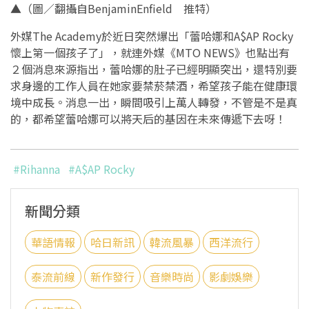
▲（圖／翻攝自BenjaminEnfield 推特）
外媒The Academy於近日突然爆出「蕾哈娜和A$AP Rocky
懷上第一個孩子了」，就連外媒《MTO NEWS》也點出有
２個消息來源指出，蕾哈娜的肚子已經明顯突出，還特別要
求身邊的工作人員在她家要禁菸禁酒，希望孩子能在健康環
境中成長。消息一出，瞬間吸引上萬人轉發，不管是不是真
的，都希望蕾哈娜可以將天后的基因在未來傳遞下去呀！
#Rihanna
#A$AP Rocky
新聞分類
華語情報
哈日新訊
韓流風暴
西洋流行
泰流前線
新作發行
音樂時尚
影劇娛樂