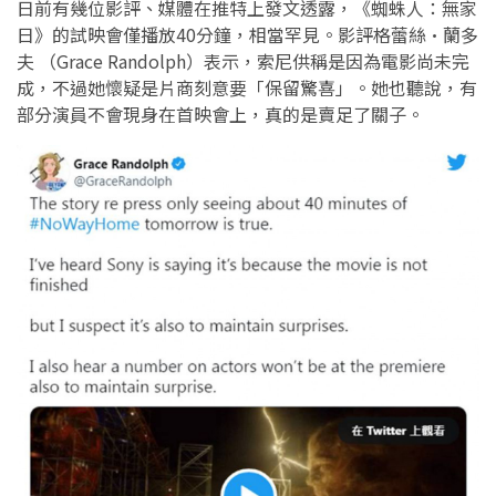
日前有幾位影評、媒體在推特上發文透露，《蜘蛛人：無家
日》的試映會僅播放40分鐘，相當罕見。影評格蕾絲·蘭多
夫 （Grace Randolph）表示，索尼供稱是因為電影尚未完
成，不過她懷疑是片商刻意要「保留驚喜」。她也聽說，有
部分演員不會現身在首映會上，真的是賣足了關子。