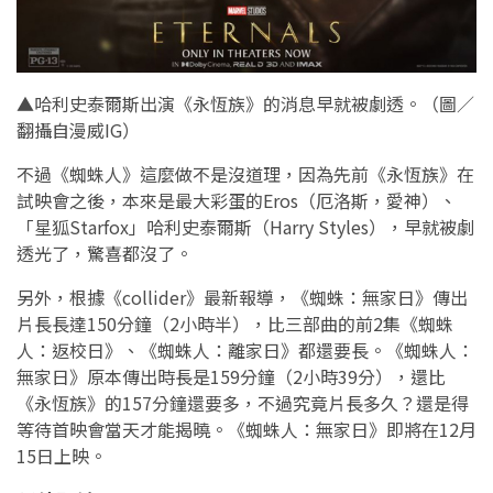
▲哈利史泰爾斯出演《永恆族》的消息早就被劇透。（圖／
翻攝自漫威IG）
不過《蜘蛛人》這麼做不是沒道理，因為先前《永恆族》在
試映會之後，本來是最大彩蛋的Eros（厄洛斯，愛神）、
「星狐Starfox」哈利史泰爾斯（Harry Styles），早就被劇
透光了，驚喜都沒了。
另外，根據《collider》最新報導，《蜘蛛：無家日》傳出
片長長達150分鐘（2小時半），比三部曲的前2集《蜘蛛
人：返校日》、《蜘蛛人：離家日》都還要長。《蜘蛛人：
無家日》原本傳出時長是159分鐘（2小時39分），還比
《永恆族》的157分鐘還要多，不過究竟片長多久？還是得
等待首映會當天才能揭曉。《蜘蛛人：無家日》即將在12月
15日上映。