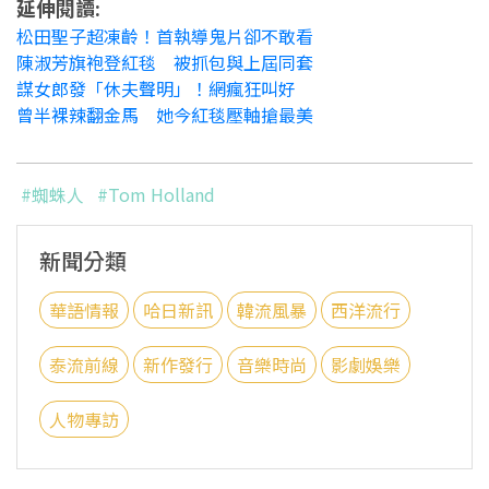
延伸閱讀:
松田聖子超凍齡！首執導鬼片卻不敢看
陳淑芳旗袍登紅毯 被抓包與上屆同套
謀女郎發「休夫聲明」！網瘋狂叫好
曾半裸辣翻金馬 她今紅毯壓軸搶最美
#蜘蛛人
#Tom Holland
新聞分類
華語情報
哈日新訊
韓流風暴
西洋流行
泰流前線
新作發行
音樂時尚
影劇娛樂
人物專訪