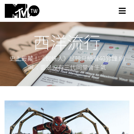
西洋流行
史上最藏！《蜘蛛人》試映只給看40分鐘 網
喊：要是沒有三代同堂會生氣