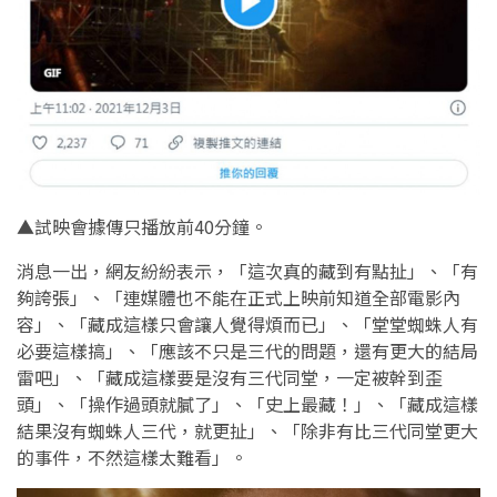
▲試映會據傳只播放前40分鐘。
消息一出，網友紛紛表示，「這次真的藏到有點扯」、「有
夠誇張」、「連媒體也不能在正式上映前知道全部電影內
容」、「藏成這樣只會讓人覺得煩而已」、「堂堂蜘蛛人有
必要這樣搞」、「應該不只是三代的問題，還有更大的結局
雷吧」、「藏成這樣要是沒有三代同堂，一定被幹到歪
頭」、「操作過頭就膩了」、「史上最藏！」、「藏成這樣
結果沒有蜘蛛人三代，就更扯」、「除非有比三代同堂更大
的事件，不然這樣太難看」。