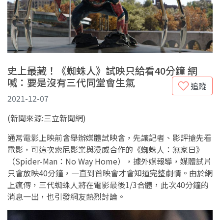
史上最藏！《蜘蛛人》試映只給看40分鐘 網
喊：要是沒有三代同堂會生氣
追蹤
2021-12-07
(新聞來源:三立新聞網)
通常電影上映前會舉辦媒體試映會，先讓記者、影評搶先看
電影，可這次索尼影業與漫威合作的《蜘蛛人：無家日》
（Spider-Man：No Way Home），據外媒報導，媒體試片
只會放映40分鐘，一直到首映會才會知道完整劇情。由於網
上瘋傳，三代蜘蛛人將在電影最後1/3合體，此次40分鐘的
消息一出，也引發網友熱烈討論。