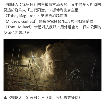
《蜘蛛人：無家日》的各種傳言滿天飛，其中最令人期待的
莫過於蜘蛛人「三代同堂」，據傳陶比麥奎爾
（Tobey Maguire）、安德魯加菲爾德
（Andrew Garfield）將會在電影最後1/3與湯姆霍蘭德
（Tom Holland）合體對抗反派，另外還會有一個未公開的
反派也將會現身。
▲《蜘蛛人：無家日》。（圖／索尼影業提供）