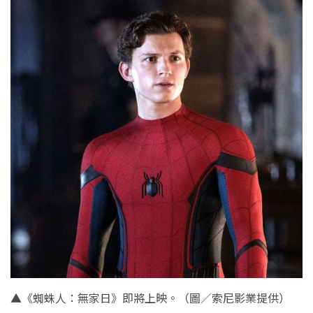
▲《蜘蛛人：無家日》即將上映。（圖／索尼影業提供）