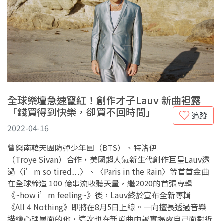
全球樂壇急速竄紅！創作才子Lauv 新曲袒露
「錢買得到快樂，卻買不回時間」
追蹤
2022-04-16
曾與南韓天團防彈少年團（BTS）、特洛伊
（Troye Sivan）合作，美國超人氣新生代創作巨星Lauv透
過〈i’m so tired…〉、〈Paris in the Rain〉等首首金曲
在全球締造 100 億串流收聽天量，繼2020的首張專輯
《~how i’m feeling~》後，Lauv終於宣布全新專輯
《All 4 Nothing》即將在8月5日上線。一向擅長透過音樂
描繪心理層面的他，這次也在新單曲中誠實揭露自己面對近