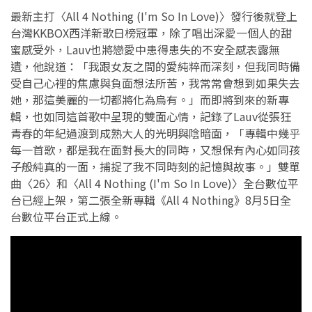
最新主打〈All 4 Nothing (I'm So In Love)〉發行後就登上
台灣KKBOX西洋新歌日榜冠軍，除了唱出深愛一個人的甜
蜜感受外，Lauv也將戀愛中患得患失的不安全感表露無
遺，他說道：「我跟女友之間的愛純粹而深刻，但我同時備
受自己心裡的焦慮與負面想法所苦，我常常會想到如果失去
她，那這美麗的一切都將化為烏有。」而即將到來的新專
輯，也如同這首歌中呈現的雙面心情，記錄了Lauv從張狂
青春的年紀過渡到成熟大人的光明與陰暗面，「專輯中幾乎
每一首歌，都是我在面對長大的同時，又想保有內心如同孩
子般純真的一面，捕捉了我不同時刻的記憶與故事。」雙單
曲〈26〉和〈All 4 Nothing (I'm So In Love)〉全台數位平
台已經上架，第二張全新專輯《All 4 Nothing》8月5日全
台數位平台正式上線。