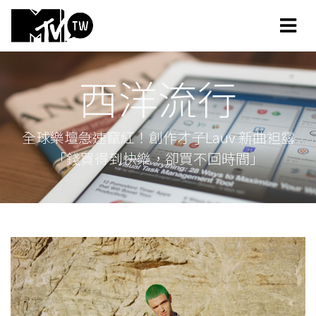
西洋流行
全球樂壇急速竄紅！創作才子Lauv 新曲袒露
「錢買得到快樂，卻買不回時間」