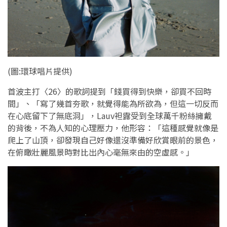
(圖:環球唱片提供)
首波主打〈26〉的歌詞提到「錢買得到快樂，卻買不回時
間」、「寫了幾首夯歌，就覺得能為所欲為，但這一切反而
在心底留下了無底洞」，Lauv袒露受到全球萬千粉絲擁戴
的背後，不為人知的心理壓力，他形容：「這種感覺就像是
爬上了山頂，卻發現自己好像還沒準備好欣賞眼前的景色，
在俯瞰壯麗風景時對比出內心毫無來由的空虛感。」