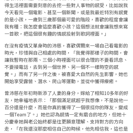
得生活裡面需要刻意的去挖一些對人事物的感受，比如說我
今天看完一個電影、甚至一個新聞，或是我最近特別有感覺
的是小孩，一歲到三歲那個最可愛的階段，喜歡的程度會讓
我有種：我怎麼會這麼喜歡小孩？這個想法就會讓我想來寫
一首歌，把這個很有趣的情感投射到歌詞裡面。」
在沒有疫情又單身時的沛慈，喜歡偶爾來一場自己看電影的
時光，珍惜與自己相處的時間，「我覺得那樣子的時間，會
讓我暫時在那兩、三個小時裡面可以很合理的不要看訊息、
不要接電話，去到另一個世界、另一個不一樣時空的感
覺。」而有了另一伴之後，被喜愛大自然的先生影響，她也
開始享受露營、潛水、爬山等運動，並從中獲得療癒。
曾沛慈在年初時新添了人妻的身分，嫁給了相知10多年的好
友，她幸福地表示：「那個滿足感超乎我想像，不是說他一
百分還是什麼，而是你真的獲得了一個很挺你的隊友，變成
一個Team了。」她也認為感情一定有磨合的地方，但她十
分慶幸她與老公始終都是往更願意理解、支持對方的方向
走，「在我還沒那麼相信自己的時候，他先相信我，這也是