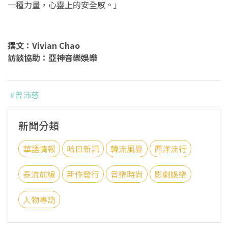
一種力量，心靈上的安全感。」
撰文：Vivian Chao
訪談協助：亞神音樂娛樂
#曾沛慈
新聞分類
華語情報
哈日新訊
韓流風暴
西洋流行
泰流前線
新作發行
音樂時尚
影劇娛樂
人物專訪