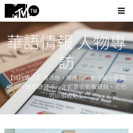
華語情報 人物專
訪
【MTV專訪】曾沛慈，將所有心意埋藏在歌曲
中： 「原來錄音不一定都要很戰戰兢兢，它也
可以很輕鬆」