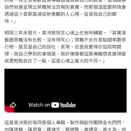
自然就會呈現出某種無法忽視的真實，而那個溫度跟熱情會
透過這十首歌直接投射進聽的人心裡，這是我自己的期
待。」
相隔三年未發片，曾沛慈坦言心境上也有所轉變，「其實演
藝圈很難沒有比較、沒有得失心；很難不去在意點閱率跟排
行榜，甚至是自己的談吐、表現，但是我覺得在這段時間
裡，我自己學到的事情是，我好像隨著這張專輯想表達得變
成更輕鬆自在了一點，這是心境上最大的不同。」
這是曾沛慈的第四張個人專輯，製作與創作團隊金光閃閃，
由陳建騏、陳君豪、鍾濰宇、蔡健雅、韋禮安、葛大為、持