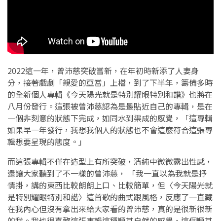
2022這一年，曾沛慈突破嘗新，在年初時新添了人妻身
分，接著戲劇「親愛的亞當」上檔，到了下半年，籌備多時
的全新個人專輯《今天陽光就是特別耀眼特別和諧》也將在
八月份發行。這張被曾沛慈認為是最貼近自己的專輯，是在
一個非刻意的狀態下完成，如同水到渠成的感覺，「這專輯
如果早一年發行，我想我個人的狀態也不會這麼符合這張專
輯想要呈現的態度。」
而這張專輯不僅在造型上有所突破，清純中微微露出性感，
還讓大家聽到了不一樣的曾沛慈， 「我一直以為我就是抒
情掛，講的東西比較朗朗上口、比較簡單，但〈今天陽光就
是特別耀眼特別和諧〉這首歌的曲式跟風格，反應了一直藏
在我內心但沒有拿出來給大家看的曾沛慈，真的是很新很新
的我。我也很喜歡這張專輯這種順其自然的感覺，這個順其