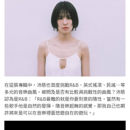
在這張專輯中，沛慈也首度挑戰R&B、英式搖滾、民謠…等
多元的音樂曲風，被問及是否有比較具挑戰性的曲風？沛慈
認為是R&B：「R&B最難的就是你要刻意的隨性，當然有一
些歌手他是自然的發揮，隨音樂起舞的感覺，那我自己也期
許將來是可以在音樂裡面悠遊自在的遊玩。」