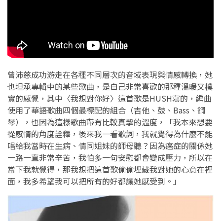
曾沛慈成功游走在各種不同層次的音域表現與情感轉換，她
也坦承專輯中的某些歌曲，是自己非常喜歡的那種溫暖又樸
實的感覺，其中〈我想對你好〉這首歌是HUSH寫的，編曲
使用了華語歌曲四個最標配的組合（吉他、鼓、Bass、鋼
琴），也因為這樣歌曲帶有比較真摯的溫度，「我本來想要
從感情的角度詮釋，後來我一看歌詞，我就覺得為什麼不能
唱給我當時在生病、情同姐妹的師母聽？因為癌症的關係她
一路一直非常辛苦，我怕多一句安慰都會變成壓力，所以在
當下我就覺得，那我想把這首歌偷偷埋藏我對她的心意在裡
面，我多希望我可以把所有的好都讓她感受到。」