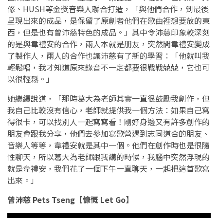
修、HUSH等金獎音樂人聯合打造，「與他們合作，到最後
呈現出來的成品，是保留了原創者他們在歌曲裡想要放的東
西，但是也有曾沛慈特色的成品。」其中令沛慈印象較深刻
的是與韋禮安的合作，兩人本就是朋友，突然間韋禮安變成
了製作人，兩人的合作也讓沛慈有了新的學習：「他就叫我
輕鬆唱，我才知道原來錄音不一定都要很戰戰兢兢，它也可
以很輕鬆。」
她繼續說道，「那時葛大為老師其實一直很鼓勵我創作，但
我自己比較沒有信心，老師就提供我一個方法：如果自己寫
得很卡，可以找別人一起寫寫看！剛好身邊又有許多創作的
朋友會跟我分享，他們去參加寫歌營遇到志同道合的朋友、
音樂人等等，韋禮安就是其中一個。他們在創作時也是很隨
性聊天，所以葛大為老師跟我講的時候，我腦中突然浮現的
就是韋禮安，我們花了一個下午一直聊天，一起把這首歌寫
出來。」
曾沛慈 Pets Tseng【慷慨 Let Go】