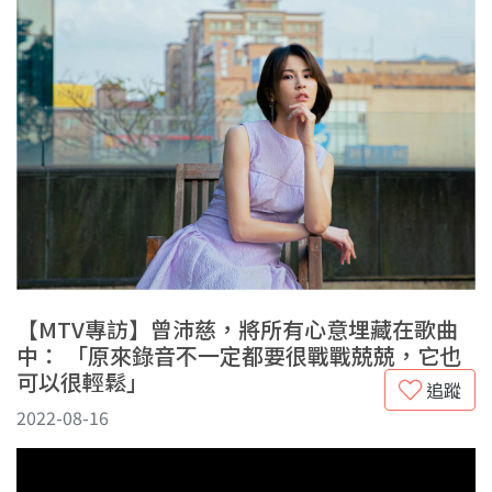
【MTV專訪】曾沛慈，將所有心意埋藏在歌曲
中： 「原來錄音不一定都要很戰戰兢兢，它也
可以很輕鬆」
追蹤
2022-08-16