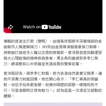
專輯的首波主打歌〈慷慨〉，由擅長挖掘歌手深層情感的金
曲製作人陳建騏操刀， MV則由金獎導演殷振豪操刀執導，
將歌曲打造成令人難以忘懷的微電影。曾沛慈首度挑戰遭受
極大心理創傷的精神疾病患者，男主角則邀請到李李仁跨
刀，飾演壓抑心中悲痛並充滿自責的警察前輩。
曾沛慈認為，與李李仁對戲，對方表演自然真實又精準，讓
她不須費力就能回應，她也開心表示：「李仁哥真的很幽
默，他信手拈來都是梗，就像你隔壁的鄰居一樣隨和到不
行，可是演戲時又很有魅力。」認為這是一次滿足又感動的
體驗。