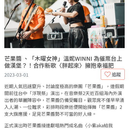
芒果醬 、「木曜女神」溫妮WINNI 為催票台上
做漢堡？！合作新歌〈胖起來〉擁抱幸福肥
追蹤
2023-03-01
近期人氣迅速竄升、討論度極高的樂團「芒果醬」，連假期
間前往台中「浮現祭」演出，在音樂祭2天近百組海內外演
出者的華麗陣容中，芒果醬仍備受矚目，觀眾席不僅早早湧
入人潮、一位難求，彩排時段樂迷便開始揮舞「芒果醬」2
支大旗應援，足見芒果醬勢不可當的好人緣。
正式演出時芒果醬接連獻唱熱門成名曲〈小紫aka給我