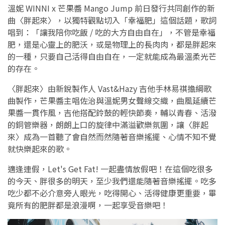
溫妮 WINNI x 芒果醬 Mango Jump 前日發行共同創作的新
曲〈胖起來〉，以獨特觀點切入「幸福肥」這個話題，歌詞
唱到：「讓我陪你吃飯 / 吃的⼤⽅⾃由⾃在」，不管是幸福
肥，還是心靈上的肥沃，或是物理上的長肉肉，都是胖起來
的一種，只要自己活得自由自在，一定就能成為最溫柔光芒
的存在。
〈胖起來〉由新銳製作人 Vast&Hazy 吉他手林易祺擔綱歌
曲製作，芒果醬主唱佐治與溫妮男女聲線交織，曲風延續芒
果醬一貫作風，吉他搭配鈴鼓的輕快節奏，輔以青春、活潑
的銅管樂器，朗朗上口的旋律中滿溢歡樂氛圍，讓〈胖起
來〉成為一首聽了會自然而然隨著音樂搖擺、心情不知不覺
就快樂起來的歌。
適逢連假，Let's Get Fat! 一起盡情放假吧！在這個吃很多
的今天、胖很多的明天，至少我們還能隨著音樂搖擺。吃多
吃少都不必介意旁人眼光，吃得開心、活得健康更重要，畢
竟所有的肥胖都是浪漫啊，一起享受音樂吧！