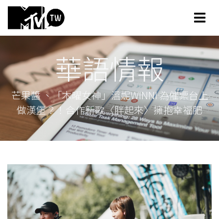
華語情報
芒果醬 、「木曜女神」溫妮WINNI 為催票台上
做漢堡？！合作新歌〈胖起來〉擁抱幸福肥