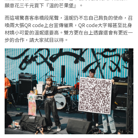
願意花三千元買下『溫的芒果堡』。
而這場驚喜客串橋段尾聲，溫妮仍不忘自己肩負的使命，召
喚兩大張QR code上台宣傳催票，QR code大字報甚至比身
材嬌小可愛的溫妮還要高。雙方更在台上透露還會有更近一
步的合作，請大家拭目以待。