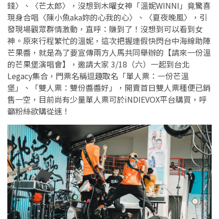
錢〉、〈芒太郎
〉，沒想到木曜女神「溫妮WINNI」竟驚喜
現身合唱〈陳小魚aka妳的心我的心〉、〈夏夜晚風〉，引
發現場觀眾群情激動，直呼：賺到了！沒想到可以看到女
神。原來行程繁忙的溫妮，這次把握連假快閃台中海線助陣
芒果醬，就是為了要宣傳兩方人馬共同舉辦的【請來一份溫
的芒果堡演唱會】，邀請大家 3/18（六）一起到台北
Legacy集合，門票名稱逗趣取名「單人票：一份芒溫
堡」、「雙人票：雙份醬醬好」，開賣首日雙人票種便已銷
售一空，目前尚有少量單人票可於iNDIEVOX平台購買，呼
籲粉絲欲購從速！