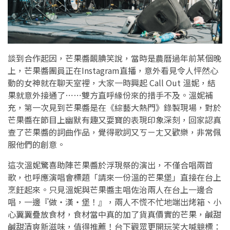
談到合作起因，芒果醬靦腆笑說，當時是農曆過年前某個晚
上，芒果醬團員正在Instagram直播，意外看見令人怦然心
動的女神就在聊天室裡，大家一時興起 Call Out 溫妮，結
果就意外接通了⋯⋯雙方直呼緣份來的措手不及。溫妮補
充，第一次見到芒果醬是在《綜藝大熱門》錄製現場，對於
芒果醬在節目上幽默有趣又耍寶的表現印象深刻，回家認真
查了芒果醬的詞曲作品，覺得歌詞又ㄎㄧㄤ又歡樂，非常佩
服他們的創意。
這次溫妮驚喜助陣芒果醬於浮現祭的演出，不僅合唱兩首
歌，也呼應演唱會標題「請來一份溫的芒果堡」直接在台上
烹飪起來。只見溫妮與芒果醬主唱佐治兩人在台上一邊合
唱，一邊『做・漢・堡！』，兩人不慌不忙地端出烤箱、小
心翼翼疊放食材，食材當中真的加了貨真價實的芒果，鹹甜
鹹甜清爽新滋味，值得推薦！台下觀眾更開玩笑大喊競標：