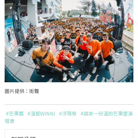
圖片提供：街聲
#芒果醬
#溫妮WINNI
#浮現祭
#請來一份溫的芒果堡演
唱會