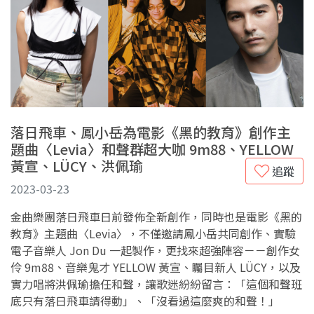
落日飛車、鳳小岳為電影《黑的教育》創作主
題曲〈Levia〉和聲群超大咖 9m88、YELLOW
黃宣、LÜCY、洪佩瑜
追蹤
2023-03-23
金曲樂團落日飛車日前發佈全新創作，同時也是電影《黑的
教育》主題曲〈Levia〉，不僅邀請鳳小岳共同創作、實驗
電子音樂人 Jon Du 一起製作，更找來超強陣容－－創作女
伶 9m88、音樂鬼才 YELLOW 黃宣、矚目新人 LÜCY，以及
實力唱將洪佩瑜擔任和聲，讓歌迷紛紛留言：「這個和聲班
底只有落日飛車請得動」、「
沒看過這麼爽的和聲！
」