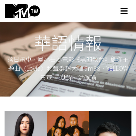
華語情報
落日飛車、鳳小岳為電影《黑的教育》創作主
題曲〈Levia〉和聲群超大咖 9m88、YELLOW
黃宣、LÜCY、洪佩瑜