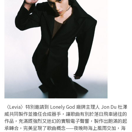
〈Levia〉特別邀請到 Lonely God 廠牌主理人 Jon Du 杜澤
威共同製作並擔任合成器手，讓歌曲有別於落日飛車過往的
作品，充滿既強烈又迷幻的實驗電子聲響，製作出飽滿的起
承轉合，完美呈現了歌曲概念——夜晚時海上風雨交加，海