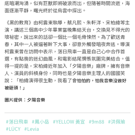
底暗潮洶湧，似有巨獸即將破浪而出，但隨著時間流逝，海
面逐漸平靜，曙光終於從烏雲中探出。
《黑的教育》由柯震東執導，蔡凡熙、朱軒洋、宋柏緯等主
演，講述三個高中少年畢業當晚集結天台，交換見不得光的
壞祕密，說出來的話卻一個比一個毛骨悚然。為了歡送青
春，其中一人被逼著幹下大事，卻意外觸發暗夜奔逃。導演
柯震東曾在訪問中表示，落日飛車一直是自己心中合作首
選，有點喪的迷幻曲風，和電影結尾惆悵氛圍完美結合。值
得一提的是，宋柏緯近年加入「夕陽音樂」廠牌，擁有音樂
人、演員的斜槓身份，同時也是夕陽音樂主理人的國國笑
說：「柏緯演得很生動，我看了會
怕怕的，怕我音樂沒做好
被砸頭！」
圖片提供：夕陽音樂
#落日飛車
#鳳小岳
#YELLOW 黃宣
#9m88
#洪佩瑜
#LÜCY
#Levia