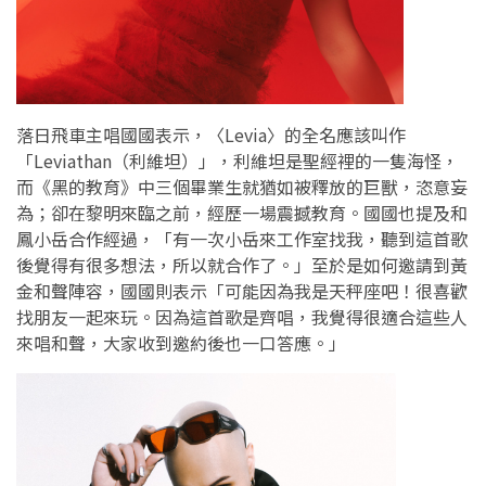
落日飛車主唱國國表示，〈Levia〉的全名應該叫作
「Leviathan（利維坦）」，利維坦是聖經裡的一隻海怪，
而《黑的教育》中三個畢業生就猶如被釋放的巨獸，恣意妄
為；卻在黎明來臨之前，經歷一場震撼教育。國國也提及和
鳳小岳合作經過，「有一次小岳來工作室找我，聽到這首歌
後覺得有很多想法，所以就合作了。」至於是如何邀請到黃
金和聲陣容，國國則表示「可能因為我是天秤座吧！很喜歡
找朋友一起來玩。因為這首歌是齊唱，我覺得很適合這些人
來唱和聲，大家收到邀約後也一口答應。」