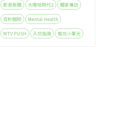
影音新聞
大嘻哈時代2
獨家專訪
百秒圈粉
Mental Health
MTV PUSH
入坑指南
推坑小單元