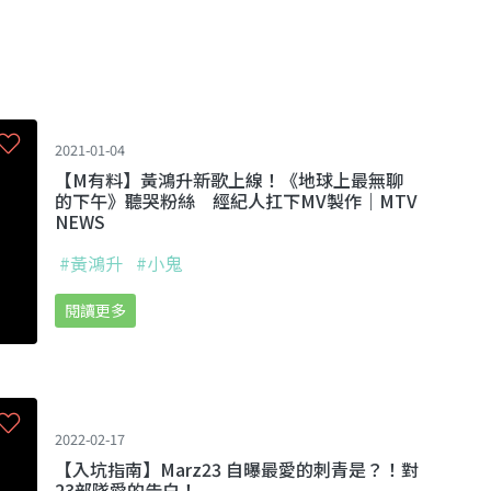
2021-01-04
【M有料】黃鴻升新歌上線！《地球上最無聊
的下午》聽哭粉絲 經紀人扛下MV製作｜MTV
NEWS
#黃鴻升
#小鬼
閱讀更多
2022-02-17
【入坑指南】Marz23 自曝最愛的刺青是？！對
23部隊愛的告白！