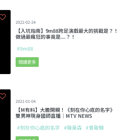
2022-02-24
【入坑指南】9m88跨足演戲最大的挑戰是？！
做過最瘋狂的事竟是....？！
#9m88
閱讀更多
2021-01-04
【M有料】大膽開親！《刻在你心底的名字》
雙男神現身國師直播｜MTV NEWS
#刻在你心底的名字
#陳昊森
#曾敬驊