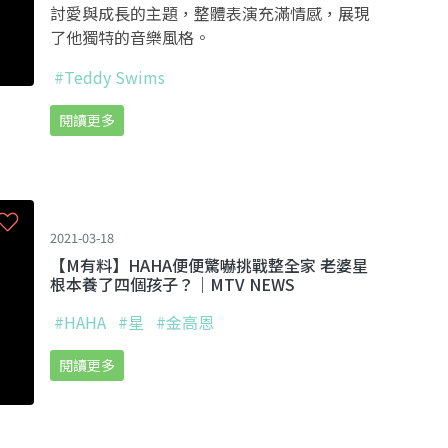
討愛與成長的主題，整體表演充滿情感，展現
了他獨特的音樂風格。
#Teddy Swims
閱讀更多
2021-03-18
【M有料】HAHA便便驚嚇挑戰整全家 老婆星
根本養了四個孩子？｜MTV NEWS
#HAHA
#星
#金高恩
閱讀更多