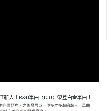
喜獲最佳新人！R&B單曲〈ICU〉榮登白金單曲！
音樂劇中崭露頭角，之後發展成一位多才多藝的藝人，單曲