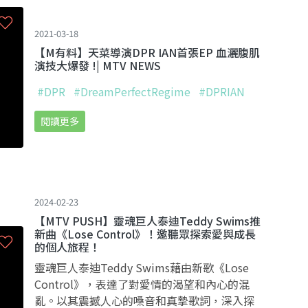
2021-03-18
【M有料】天菜導演DPR IAN首張EP 血灑腹肌
演技大爆發 !| MTV NEWS
#DPR
#DreamPerfectRegime
#DPRIAN
閱讀更多
2024-02-23
【MTV PUSH】靈魂巨人泰迪Teddy Swims推
新曲《Lose Control》！邀聽眾探索愛與成長
的個人旅程！
靈魂巨人泰迪Teddy Swims藉由新歌《Lose
Control》，表達了對愛情的渴望和內心的混
亂。以其震撼人心的嗓音和真摯歌詞，深入探