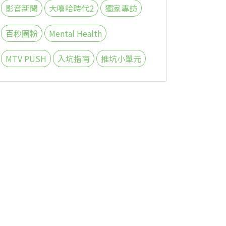
影音新聞
大嘻哈時代2
獨家專訪
百秒圈粉
Mental Health
MTV PUSH
入坑指南
推坑小單元