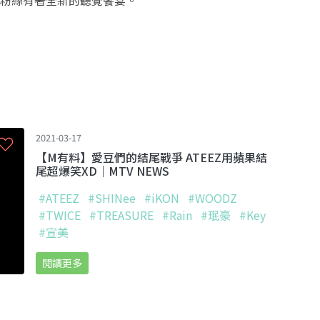
讓粉絲有著全新的聽覺饗宴。
2021-03-17
【M有料】愛豆們的結尾戰爭 ATEEZ用蘋果結
尾超爆笑XD｜MTV NEWS
#ATEEZ
#SHINee
#iKON
#WOODZ
#TWICE
#TREASURE
#Rain
#珉豪
#Key
#宣美
閱讀更多