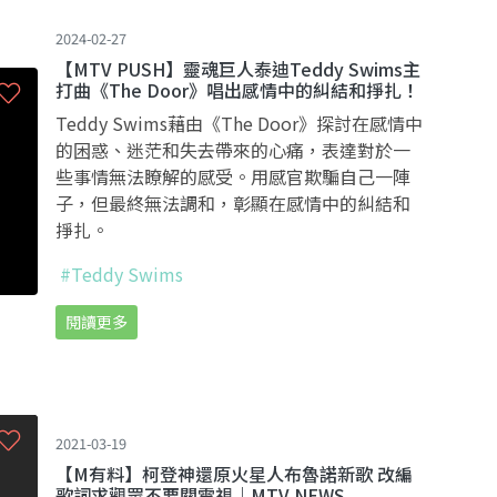
2024-02-27
【MTV PUSH】靈魂巨人泰迪Teddy Swims主
打曲《The Door》唱出感情中的糾結和掙扎！
Teddy Swims藉由《The Door》探討在感情中
的困惑、迷茫和失去帶來的心痛，表達對於一
些事情無法瞭解的感受。用感官欺騙自己一陣
子，但最終無法調和，彰顯在感情中的糾結和
掙扎。
#Teddy Swims
閱讀更多
2021-03-19
【M有料】柯登神還原火星人布魯諾新歌 改編
歌詞求觀眾不要關電視｜MTV NEWS