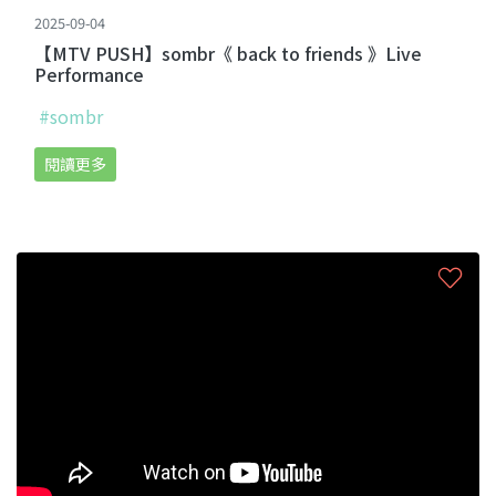
2025-09-04
【MTV PUSH】sombr《 back to friends 》Live
Performance
#sombr
閱讀更多