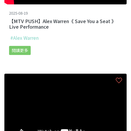
2025-08-19
【MTV PUSH】Alex Warren《 Save You a Seat 》
Live Performance
#Alex Warren
閱讀更多