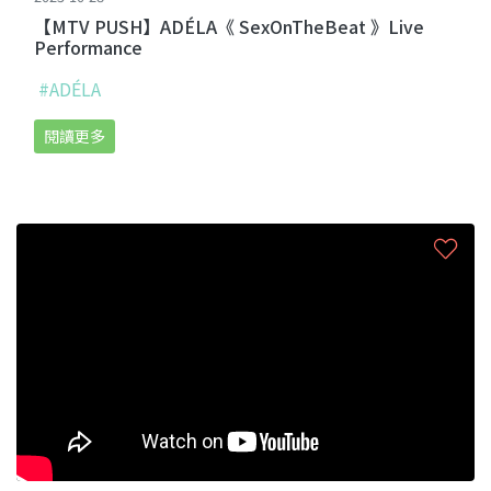
【MTV PUSH】ADÉLA《 SexOnTheBeat 》Live
Performance
#ADÉLA
閱讀更多