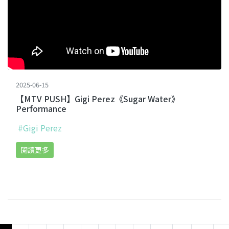
2025-06-15
【MTV PUSH】Gigi Perez《Sugar Water》
Performance
#Gigi Perez
閱讀更多