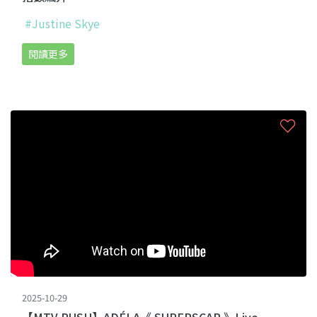
#Justine Skye
閱讀更多
2025-10-29
【MTV PUSH】ADÉLA《 SUPERSCAR 》Live