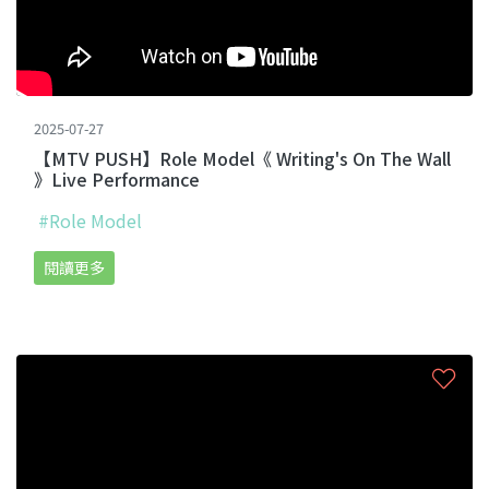
2025-07-27
【MTV PUSH】Role Model《 Writing's On The Wall
》Live Performance
#Role Model
閱讀更多