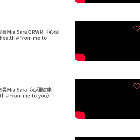
Mia Sara GRWM〈心理
ealth #From me to
Mia Sara〈心理健康
lth #From me to you〉