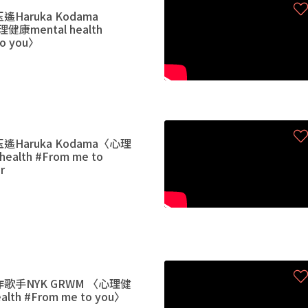
Haruka Kodama
健康mental health
to you〉
Haruka Kodama〈心理
ealth #From me to
r
歌手NYK GRWM 〈心理健
alth #From me to you〉