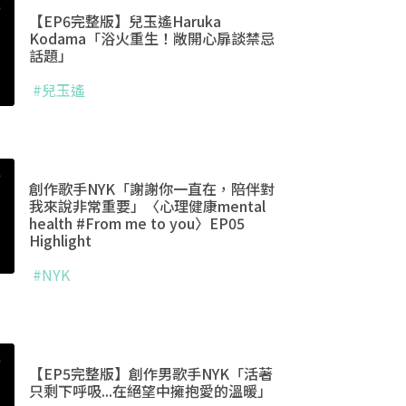
【EP6完整版】兒玉遙Haruka
Kodama「浴火重生！敞開心扉談禁忌
話題」
#兒玉遙
創作歌手NYK「謝謝你一直在，陪伴對
我來說非常重要」〈心理健康mental
health #From me to you〉EP05
Highlight
#NYK
【EP5完整版】創作男歌手NYK「活著
只剩下呼吸...在絕望中擁抱愛的溫暖」