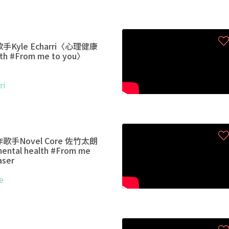
Kyle Echarri〈心理健康
lth #From me to you〉
ri
手Novel Core 佐竹太朗
al health #From me
aser
e