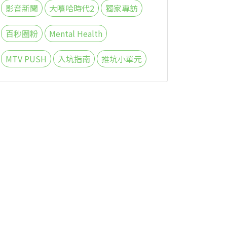
影音新聞
大嘻哈時代2
獨家專訪
百秒圈粉
Mental Health
MTV PUSH
入坑指南
推坑小單元