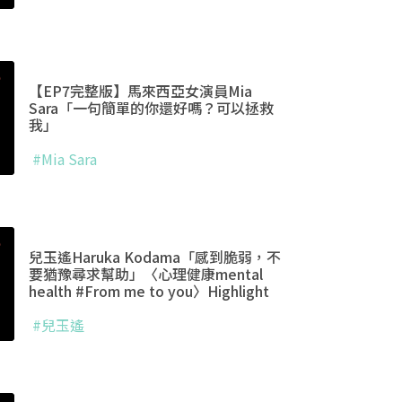
【EP7完整版】馬來西亞女演員Mia
Sara「一句簡單的你還好嗎？可以拯救
我」
#Mia Sara
兒玉遙Haruka Kodama「感到脆弱，不
要猶豫尋求幫助」〈心理健康mental
health #From me to you〉Highlight
#兒玉遙