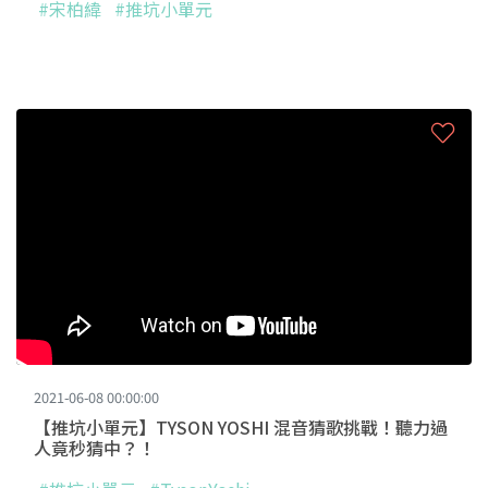
#宋柏緯
#推坑小單元
2021-06-08 00:00:00
【推坑小單元】TYSON YOSHI 混音猜歌挑戰！聽力過
人竟秒猜中？！