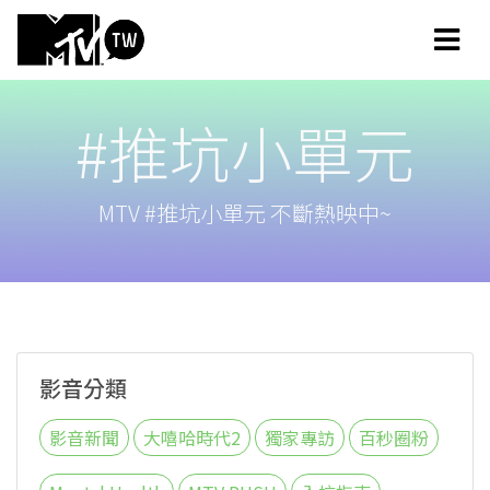
#推坑小單元
MTV #推坑小單元 不斷熱映中~
影音分類
影音新聞
大嘻哈時代2
獨家專訪
百秒圈粉