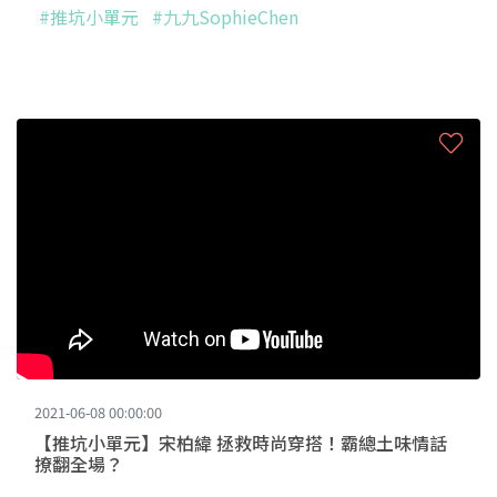
#推坑小單元
#九九SophieChen
2021-06-08 00:00:00
【推坑小單元】宋柏緯 拯救時尚穿搭！霸總土味情話
撩翻全場？