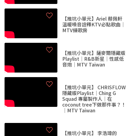
【推坑小單元】Ariel 蔡佩軒
溫暖嗓音詮釋KTV必點歌曲｜
MTV練歌房
【推坑小單元】薩麥爾隱藏版
Playlist｜R&B新星｜性感低
音炮｜MTV Taiwan
【推坑小單元】 CHRISFLOW
隱藏版Playlist｜Ching G
Squad 專屬製作人｜在
coconut tree下做那件事？！
｜MTV Taiwan
【推坑小單元】 李浩瑋的