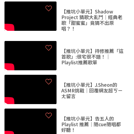
【推坑小單元】Shadow
Project 猜歌大亂鬥｜經典老
歌「甜蜜蜜」竟猜不出原
唱？！
【推坑小單元】持修推薦「這
首歌」:很宅很不錯！｜
Playlist推薦歌單
【推坑小單元】J.Sheon的
ASMR挑戰｜回覆網友超ㄎㄧ
ㄤ留言
【推坑小單元】告五人的
Playlist 推薦｜隨cue隨唱都
好聽！