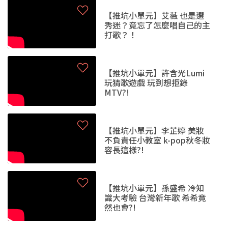
【推坑小單元】艾薇 也是選
秀迷？竟忘了怎麼唱自己的主
打歌？！
【推坑小單元】許含光Lumi
玩猜歌遊戲 玩到想拒錄
MTV?!
【推坑小單元】李芷婷 美妝
不負責任小教室 k-pop秋冬妝
容長這樣?!
【推坑小單元】孫盛希 冷知
識大考驗 台灣新年歌 希希竟
然也會?!