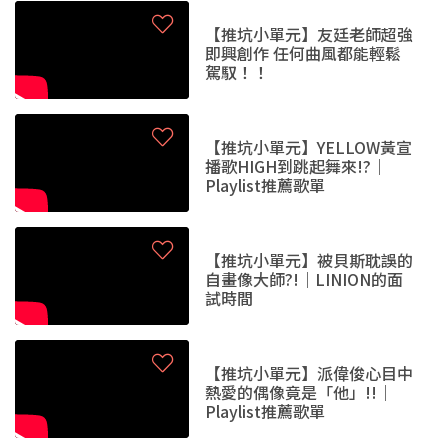
【推坑小單元】友廷老師超強
即興創作 任何曲風都能輕鬆
駕馭！！
【推坑小單元】YELLOW黃宣
播歌HIGH到跳起舞來!?｜
Playlist推薦歌單
【推坑小單元】被貝斯耽誤的
自畫像大師?!｜LINION的面
試時間
【推坑小單元】派偉俊心目中
熱愛的偶像竟是「他」!!｜
Playlist推薦歌單