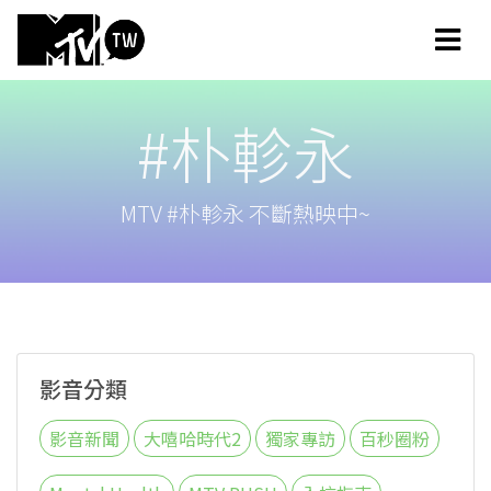
#朴軫永
MTV #朴軫永 不斷熱映中~
影音分類
影音新聞
大嘻哈時代2
獨家專訪
百秒圈粉