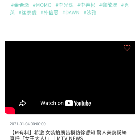
#金希澈
#MOMO
#李光洙
#李善彬
#鄭敬淏
#秀
英
#崔泰俊
#朴信惠
#DAWN
#泫雅
2021-01-04 00:00:00
【M有料】希澈 女裝拍廣告模仿徐睿知 驚人美貌粉絲
直呼「女王大人!」｜MTV NEWS