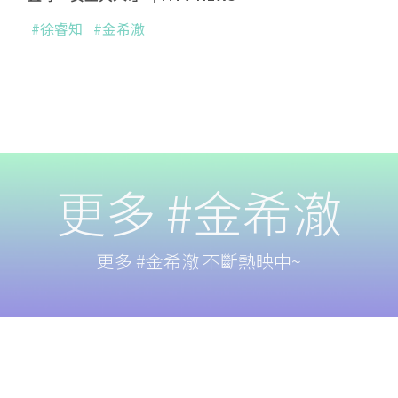
#徐睿知
#金希澈
更多 #金希澈
更多 #金希澈 不斷熱映中~