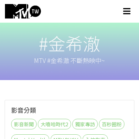
#金希澈
MTV #金希澈 不斷熱映中~
影音分類
影音新聞
大嘻哈時代2
獨家專訪
百秒圈粉