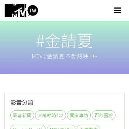
#金請夏
MTV #金請夏 不斷熱映中~
影音分類
影音新聞
大嘻哈時代2
獨家專訪
百秒圈粉