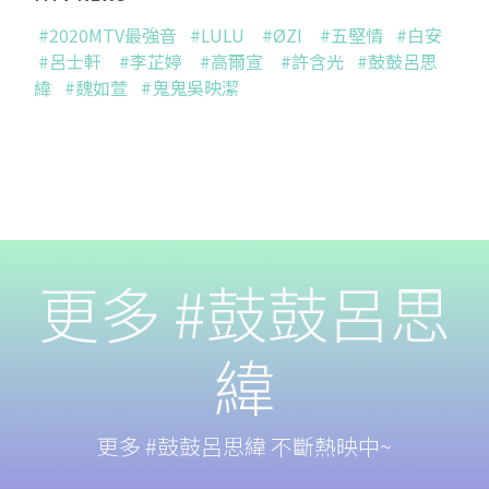
#2020MTV最強音
#LULU
#ØZI
#五堅情
#白安
#呂士軒
#李芷婷
#高爾宣
#許含光
#鼓鼓呂思
緯
#魏如萱
#鬼鬼吳映潔
更多 #鼓鼓呂思
緯
更多 #鼓鼓呂思緯 不斷熱映中~