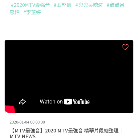
#2020MTV最強音
#五堅情
#鬼鬼吳映潔
#鼓鼓呂
思緯
#李芷婷
2020-01-04 00:00:00
【MTV最強音】2020 MTV最強音 精華片段總整理｜
MTV NEWS