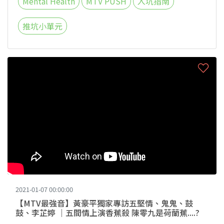
Mental Health
MTV PUSH
入坑指南
推坑小單元
2021-01-07 00:00:00
【MTV最強音】黃豪平獨家專訪五堅情、鬼鬼、鼓
鼓、李芷婷 ｜五間情上演香蕉殺 陳零九是荷蘭蕉....?