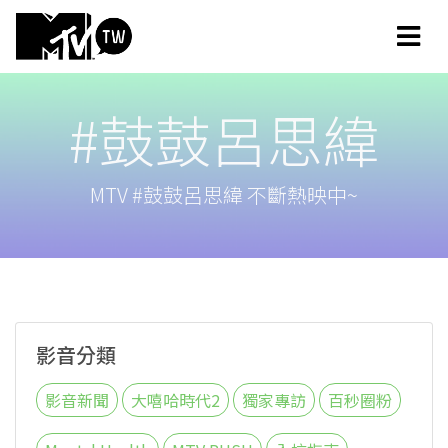
#鼓鼓呂思緯
MTV #鼓鼓呂思緯 不斷熱映中~
影音分類
影音新聞
大嘻哈時代2
獨家專訪
百秒圈粉