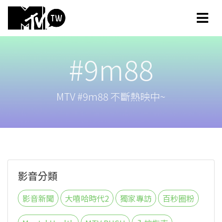
#9m88
MTV #9m88 不斷熱映中~
影音分類
影音新聞
大嘻哈時代2
獨家專訪
百秒圈粉