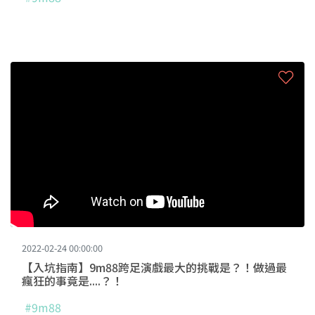
2022-02-24 00:00:00
【入坑指南】9m88跨足演戲最大的挑戰是？！做過最
瘋狂的事竟是....？！
#9m88