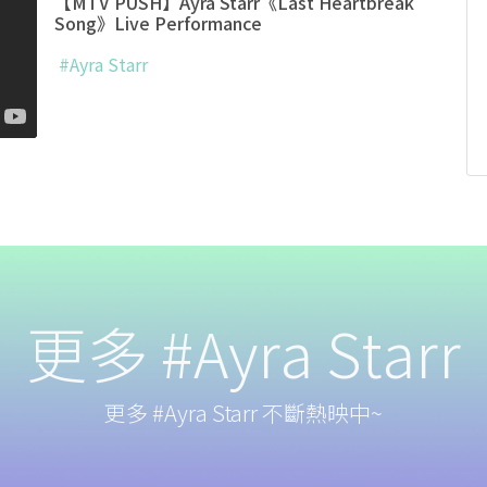
【MTV PUSH】Ayra Starr《Last Heartbreak
Song》Live Performance
#Ayra Starr
更多 #Ayra Starr
更多 #Ayra Starr 不斷熱映中~