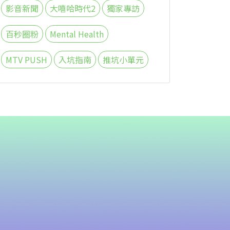
影音新聞
大嘻哈時代2
獨家專訪
百秒圈粉
Mental Health
MTV PUSH
入坑指南
推坑小單元