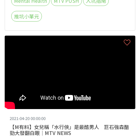
Mental Health
MTV PUSH
入坑指南
推坑小單元
2021-04-20 00:00:00
【M有料】女兒稱「水行俠」是最酷男人 巨石強森醋
勁大發翻白眼｜MTV NEWS