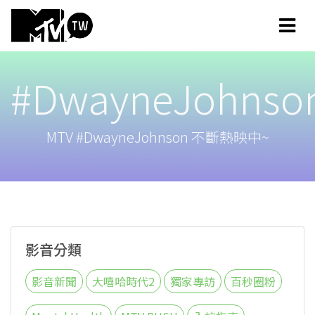
#DwayneJohnso
MTV #DwayneJohnson 不斷熱映中~
影音分類
影音新聞
大嘻哈時代2
獨家專訪
百秒圈粉