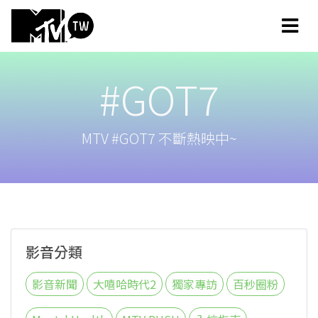
#GOT7
MTV #GOT7 不斷熱映中~
影音分類
影音新聞
大嘻哈時代2
獨家專訪
百秒圈粉