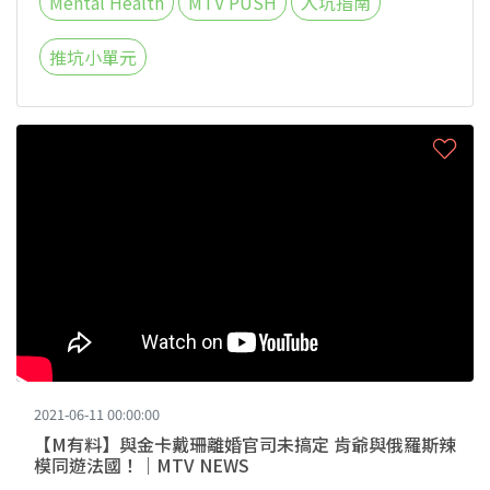
Mental Health
MTV PUSH
入坑指南
推坑小單元
2021-06-11 00:00:00
【M有料】與金卡戴珊離婚官司未搞定 肯爺與俄羅斯辣
模同遊法國！｜MTV NEWS