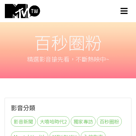
百秒圈粉
精選影音搶先看，不斷熱映中~
影音分類
影音新聞
大嘻哈時代2
獨家專訪
百秒圈粉