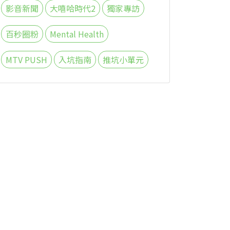
影音新聞
大嘻哈時代2
獨家專訪
百秒圈粉
Mental Health
MTV PUSH
入坑指南
推坑小單元