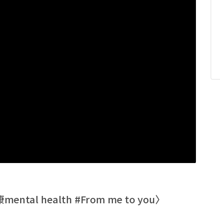
al health #From me to you〉