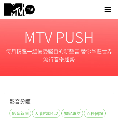
MTV PUSH
每月精選一組備受矚目的新聲音 替你掌握世界
流行音樂趨勢
影音分類
影音新聞
大嘻哈時代2
獨家專訪
百秒圈粉