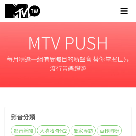
MTV PUSH
每月精選一組備受矚目的新聲音 替你掌握世界
流行音樂趨勢
影音分類
影音新聞
大嘻哈時代2
獨家專訪
百秒圈粉