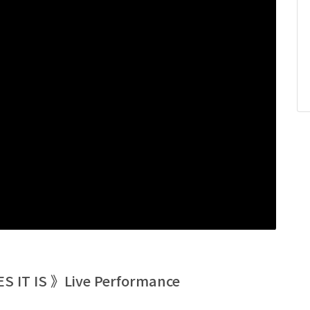
IT IS 》Live Performance