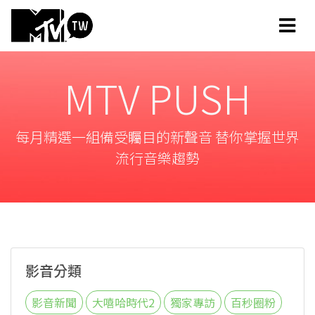
MTV PUSH
每月精選一組備受矚目的新聲音 替你掌握世界
流行音樂趨勢
影音分類
影音新聞
大嘻哈時代2
獨家專訪
百秒圈粉