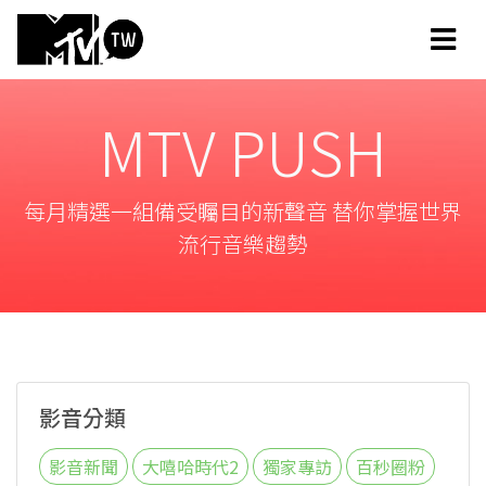
MTV PUSH
每月精選一組備受矚目的新聲音 替你掌握世界
流行音樂趨勢
影音分類
影音新聞
大嘻哈時代2
獨家專訪
百秒圈粉