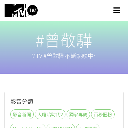
#曾敬驊
MTV #曾敬驊 不斷熱映中~
影音分類
影音新聞
大嘻哈時代2
獨家專訪
百秒圈粉