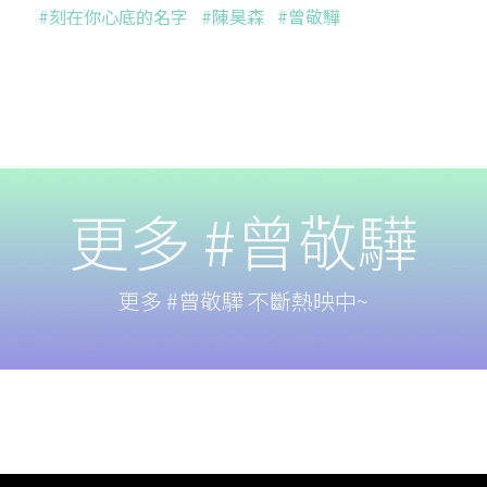
#刻在你心底的名字
#陳昊森
#曾敬驊
更多 #曾敬驊
更多 #曾敬驊 不斷熱映中~