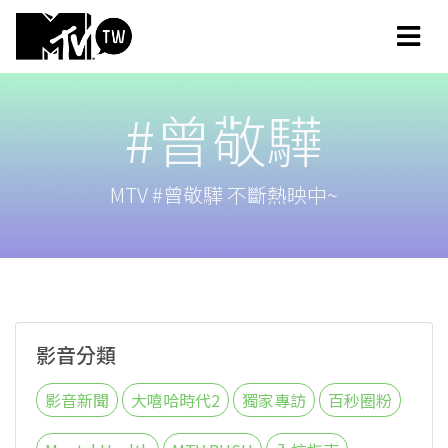
#曾敬驊
MTV #曾敬驊 不斷熱映中~
影音分類
影音新聞
大嘻哈時代2
獨家專訪
百秒圈粉