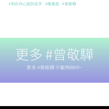
#刻在你心底的名字
#陳昊森
#曾敬驊
更多 #曾敬驊
更多 #曾敬驊 不斷熱映中~