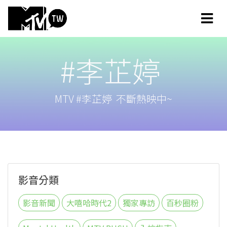
#李芷婷
MTV #李芷婷 不斷熱映中~
影音分類
影音新聞
大嘻哈時代2
獨家專訪
百秒圈粉