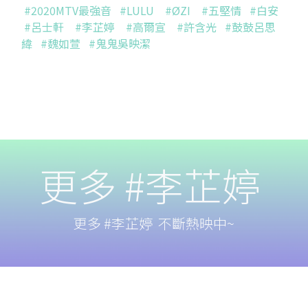
#2020MTV最強音
#LULU
#ØZI
#五堅情
#白安
#呂士軒
#李芷婷
#高爾宣
#許含光
#鼓鼓呂思
緯
#魏如萱
#鬼鬼吳映潔
更多 #李芷婷
更多 #李芷婷 不斷熱映中~