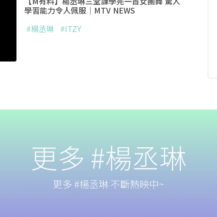
【M有料】楊丞琳三堂課學完一首女團舞 驚人
學習能力令人佩服｜MTV NEWS
#楊丞琳
#ITZY
更多 #楊丞琳
更多 #楊丞琳 不斷熱映中~