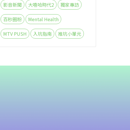
影音新聞
大嘻哈時代2
獨家專訪
百秒圈粉
Mental Health
MTV PUSH
入坑指南
推坑小單元