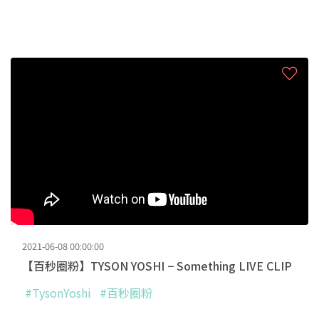
2021-06-08 00:00:00
【百秒圈粉】TYSON YOSHI − Something LIVE CLIP
#TysonYoshi
#百秒圈粉