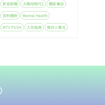
影音新聞
大嘻哈時代2
獨家專訪
百秒圈粉
Mental Health
MTV PUSH
入坑指南
推坑小單元
o