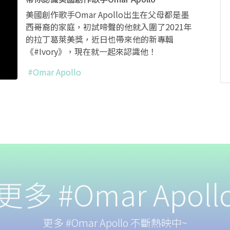
美國創作歌手Omar Apollo出生在父母都是墨
西哥裔的家庭，初試啼聲的他就入圍了2021年
的拉丁葛萊美獎，近日也帶來他的新專輯
《#Ivory》，現在就一起來認識他！
#Omar Apollo
更多 #Omar Apoll
更多 #Omar Apollo 不斷熱映中~