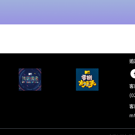
追
客
(0
客
mt