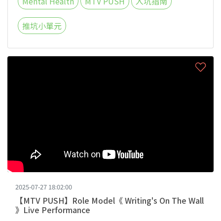
Mental Health
MTV PUSH
入坑指南
推坑小單元
2025-07-27 18:02:00
【MTV PUSH】Role Model《 Writing's On The Wall
》Live Performance