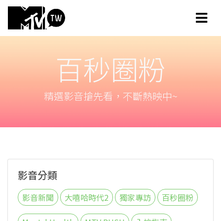
百秒圈粉
精選影音搶先看，不斷熱映中~
影音分類
影音新聞
大嘻哈時代2
獨家專訪
百秒圈粉