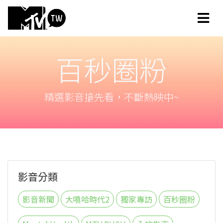
百秒圈粉
精選影音搶先看，不斷熱映中~
影音分類
影音新聞
大嘻哈時代2
獨家專訪
百秒圈粉