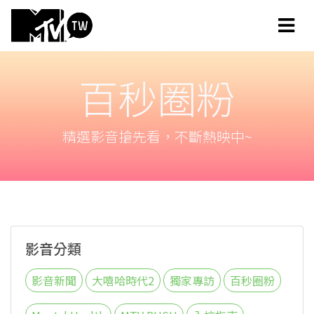
百秒圈粉
精選影音搶先看，不斷熱映中~
影音分類
影音新聞
大嘻哈時代2
獨家專訪
百秒圈粉