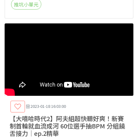
推坑小單元
2023-01-18 16:03:00
【大嘻哈時代2】阿夫組超快聽好爽！新賽
制首輪就血流成河 60位選手抽BPM 分組饒
舌接力│ep.2精華