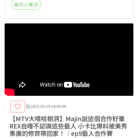
推坑小單元
2023-03-29 18:00:00
【MTV大嘻哈樹洞】Majin說這個合作好暈
REX自曝不認識這些藝人 小卡比爆料被美秀
集團的修齊帶回家！│ep9藝人合作賽