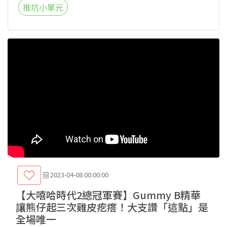
推坑小單元
2023-04-08 00:00:00
【大嘻哈時代2總冠軍賽】Gummy B精華
讓熊仔起三次雞皮疙瘩！大支讚「這點」是
全場唯一