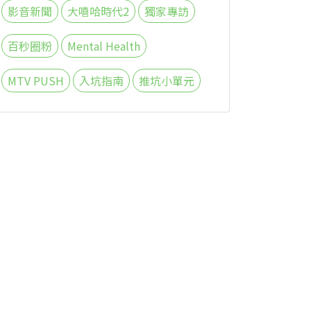
影音新聞
大嘻哈時代2
獨家專訪
百秒圈粉
Mental Health
MTV PUSH
入坑指南
推坑小單元