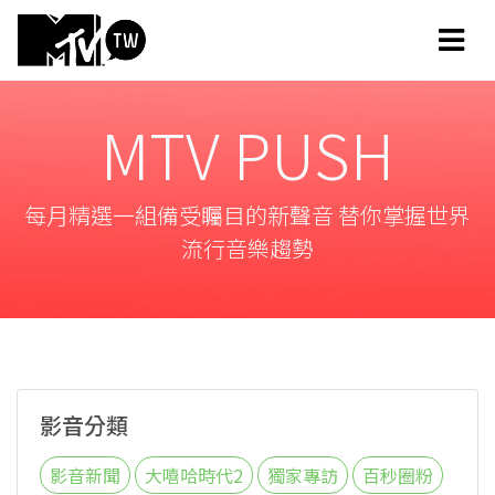
MTV PUSH
每月精選一組備受矚目的新聲音 替你掌握世界
流行音樂趨勢
影音分類
影音新聞
大嘻哈時代2
獨家專訪
百秒圈粉