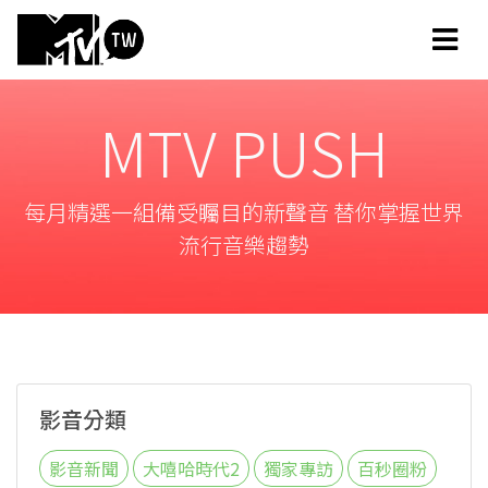
MTV PUSH
每月精選一組備受矚目的新聲音 替你掌握世界
流行音樂趨勢
影音分類
影音新聞
大嘻哈時代2
獨家專訪
百秒圈粉