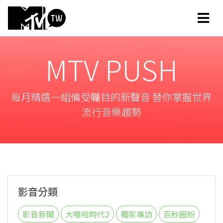
MTV PUSH
每月精選一組備受矚目的新聲音 替你掌握世界
流行音樂趨勢
影音分類
影音新聞
大嘻哈時代2
獨家專訪
百秒圈粉