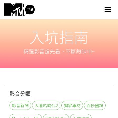
入坑指南
精選影音搶先看，不斷熱映中~
影音分類
影音新聞
大嘻哈時代2
獨家專訪
百秒圈粉