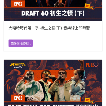
大嘻哈時代第二季-初生之犢(下)-音樂線上即時聽
更多節目資訊