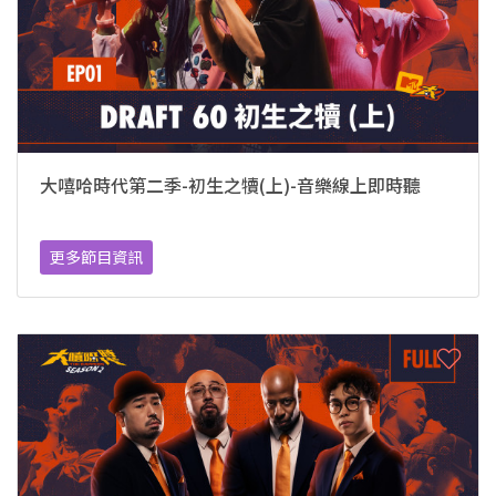
大嘻哈時代第二季-初生之犢(上)-音樂線上即時聽
更多節目資訊