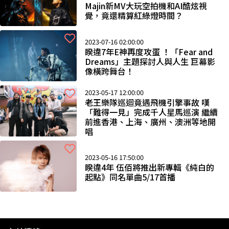
Majin新MV大玩空拍機和AI酷炫視
覺，竟還精算紅綠燈時間？
2023-07-16 02:00:00
睽違7年E神再度攻蛋 ！「Fear and
Dreams」主題探討人與人生 巨幕影
像橫跨舞台！
2023-05-17 12:00:00
老王樂隊巡迴竟遇飛機引擎事故 嘆
「難得一見」完成千人星馬巡演 繼續
前進香港、上海、廣州、澳洲等地開
唱
2023-05-16 17:50:00
睽違4年 伍佰將推出新專輯《純白的
起點》同名單曲5/17首播