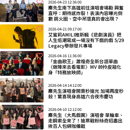
2026-04-23 12:36:00
麋先生南下高雄前往演唱會場勘 興奮
直呼：期待感炸裂！表演內容曝光倒
數 跳火圈、空中吊環真的會出現？
2026-04-21 09:17:00
艾蜜莉AMILI推新輯《悲劇演員》把
人生低潮寫成一場沒有下戲的戲 5/29
Legacy舉辦發片專場
2026-04-16 11:36:00
「金曲歌王」蕭煌奇全新台語單曲
〈做陣來去看電影〉MV 帥拎皮箱化
身「特務放映師」
2026-04-14 14:12:00
麋先生演唱會開賣秒搶光 加場再度秒
殺！驚喜現身高雄六合夜市慶功
2026-04-10 12:12:00
麋先生〈大馬戲團〉演唱會 單輪車、
走鋼索全來了！搶票戰粉絲奇招盡出
揪百人包網咖備戰