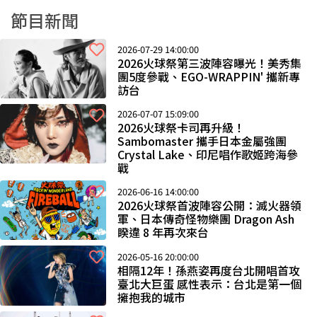
節目新聞
2026-07-29 14:00:00
2026火球祭第三波陣容曝光！美秀集
團5度參戰、EGO-WRAPPIN' 攜新專
訪台
2026-07-07 15:09:00
2026火球祭卡司再升級！
Sambomaster 攜手日本金屬強團
Crystal Lake、印尼唱作歌姬跨海參
戰
2026-06-16 14:00:00
2026火球祭首波陣容公開：滅火器領
軍、日本傳奇怪物樂團 Dragon Ash
睽違 8 年再次來台
2026-05-16 20:00:00
相隔12年！孫燕姿再度台北開唱首攻
臺北大巨蛋 感性表示：台北是第一個
擁抱我的城市